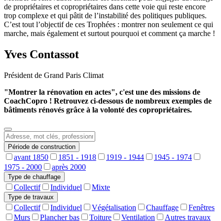
de propriétaires et copropriétaires dans cette voie qui reste encore
trop complexe et qui pâtit de l’instabilité des politiques publiques.
C’est tout l’objectif de ces Trophées : montrer non seulement ce qui
marche, mais également et surtout pourquoi et comment ça marche !
Yves Contassot
Président de Grand Paris Climat
"Montrer la rénovation en actes", c'est une des missions de
CoachCopro ! Retrouvez ci-dessous de nombreux exemples de
bâtiments rénovés grâce à la volonté des copropriétaires.
Période de construction
avant 1850
1851 - 1918
1919 - 1944
1945 - 1974
1975 - 2000
après 2000
Type de chauffage
Collectif
Individuel
Mixte
Type de travaux
Collectif
Individuel
Végétalisation
Chauffage
Fenêtres
Murs
Plancher bas
Toiture
Ventilation
Autres travaux