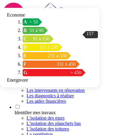
Econome
A
< 50
Connexion / Inscription
B
51 à 90
Trouver mon
157
C
91 à 150
espace conseil
D
151 à 230
E
231 à 330
F
331 à 450
G
> 450
Energivore
Préparer mon projet
Les intervenants en rénovation
Les diagnostics à réaliser
Les aides financières
Identifier mes travaux
L'isolation des murs
L'isolation des planchers bas
L'isolation des toitures
La ventilation