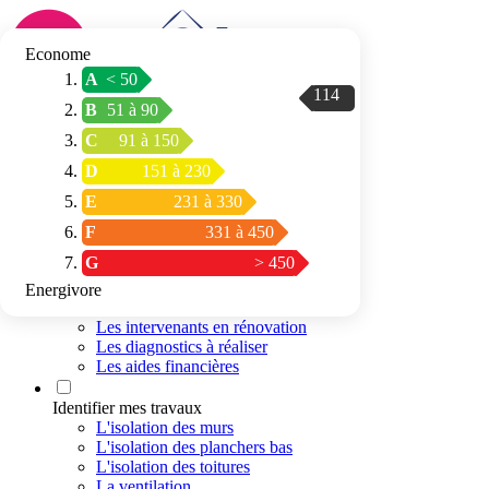
Econome
A
< 50
114
Connexion / Inscription
B
51 à 90
Trouver mon
C
91 à 150
espace conseil
D
151 à 230
E
231 à 330
F
331 à 450
G
> 450
Energivore
Préparer mon projet
Les intervenants en rénovation
Les diagnostics à réaliser
Les aides financières
Identifier mes travaux
L'isolation des murs
L'isolation des planchers bas
L'isolation des toitures
La ventilation