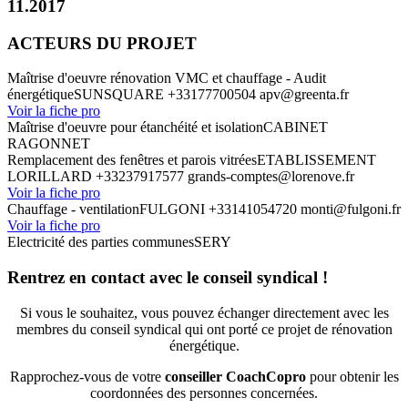
11.2017
ACTEURS DU PROJET
Maîtrise d'oeuvre rénovation VMC et chauffage - Audit
énergétique
SUNSQUARE
+33177700504
apv@greenta.fr
Voir la fiche pro
Maîtrise d'oeuvre pour étanchéité et isolation
CABINET
RAGONNET
Remplacement des fenêtres et parois vitrées
ETABLISSEMENT
LORILLARD
+33237917577
grands-comptes@lorenove.fr
Voir la fiche pro
Chauffage - ventilation
FULGONI
+33141054720
monti@fulgoni.fr
Voir la fiche pro
Electricité des parties communes
SERY
Rentrez en contact avec le conseil syndical !
Si vous le souhaitez, vous pouvez échanger directement avec les
membres du conseil syndical qui ont porté ce projet de rénovation
énergétique.
Rapprochez-vous de votre
conseiller CoachCopro
pour obtenir les
coordonnées des personnes concernées.