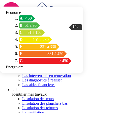
Econome
A
< 50
Connexion / Inscription
B
51 à 90
145
Trouver mon
C
91 à 150
espace conseil
D
151 à 230
E
231 à 330
F
331 à 450
G
> 450
Energivore
Préparer mon projet
Les intervenants en rénovation
Les diagnostics à réaliser
Les aides financières
Identifier mes travaux
L'isolation des murs
L'isolation des planchers bas
L'isolation des toitures
La ventilation