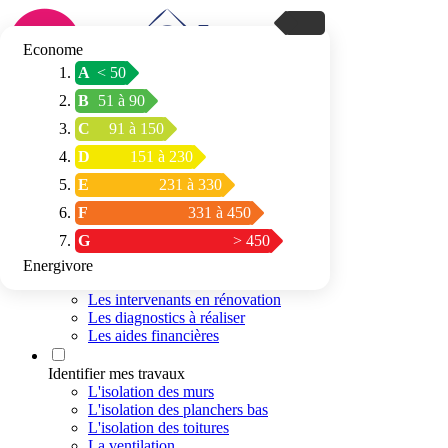
Econome
A
< 50
Connexion / Inscription
B
51 à 90
Trouver mon
C
91 à 150
espace conseil
D
151 à 230
E
231 à 330
F
331 à 450
G
> 450
Energivore
Préparer mon projet
Les intervenants en rénovation
Les diagnostics à réaliser
Les aides financières
Identifier mes travaux
L'isolation des murs
L'isolation des planchers bas
L'isolation des toitures
La ventilation