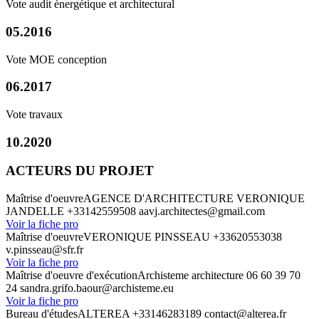
Vote audit énergétique et architectural
05.2016
Vote MOE conception
06.2017
Vote travaux
10.2020
ACTEURS DU PROJET
Maîtrise d'oeuvre
AGENCE D'ARCHITECTURE VERONIQUE
JANDELLE
+33142559508
aavj.architectes@gmail.com
Voir la fiche pro
Maîtrise d'oeuvre
VERONIQUE PINSSEAU
+33620553038
v.pinsseau@sfr.fr
Voir la fiche pro
Maîtrise d'oeuvre d'exécution
Archisteme architecture
06 60 39 70
24
sandra.grifo.baour@archisteme.eu
Voir la fiche pro
Bureau d'études
ALTEREA
+33146283189
contact@alterea.fr