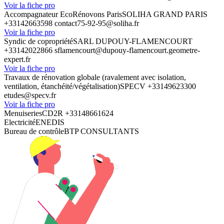
Voir la fiche pro
Accompagnateur EcoRénovons Paris
SOLIHA GRAND PARIS
+33142663598
contact75-92-95@soliha.fr
Voir la fiche pro
Syndic de copropriété
SARL DUPOUY-FLAMENCOURT
+33142022866
sflamencourt@dupouy-flamencourt.geometre-
expert.fr
Voir la fiche pro
Travaux de rénovation globale (ravalement avec isolation,
ventilation, étanchéité/végétalisation)
SPECV
+33149623300
etudes@specv.fr
Voir la fiche pro
Menuiseries
CD2R
+33148661624
Electricité
ENEDIS
Bureau de contrôle
BTP CONSULTANTS