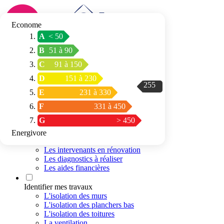
Econome
A
< 50
Connexion / Inscription
B
51 à 90
Trouver mon
C
91 à 150
espace conseil
D
151 à 230
255
E
231 à 330
F
331 à 450
G
> 450
Energivore
Préparer mon projet
Les intervenants en rénovation
Les diagnostics à réaliser
Les aides financières
Identifier mes travaux
L'isolation des murs
L'isolation des planchers bas
L'isolation des toitures
La ventilation