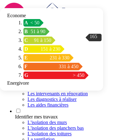
Econome
A
< 50
Connexion / Inscription
B
51 à 90
Trouver mon
165
C
91 à 150
espace conseil
D
151 à 230
E
231 à 330
F
331 à 450
G
> 450
Energivore
Préparer mon projet
Les intervenants en rénovation
Les diagnostics à réaliser
Les aides financières
Identifier mes travaux
L'isolation des murs
L'isolation des planchers bas
L'isolation des toitures
La ventilation