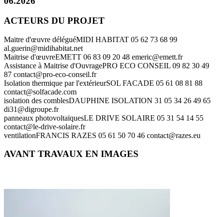
06.2026
ACTEURS DU PROJET
Maitre d'œuvre délégué
MIDI HABITAT
05 62 73 68 99
al.guerin@midihabitat.net
Maitrise d'œuvre
EMETT
06 83 09 20 48
emeric@emett.fr
Assistance à Maitrise d'Ouvrage
PRO ECO CONSEIL
09 82 30 49
87
contact@pro-eco-conseil.fr
Isolation thermique par l'extérieur
SOL FACADE
05 61 08 81 88
contact@solfacade.com
isolation des combles
DAUPHINE ISOLATION 31
05 34 26 49 65
di31@digroupe.fr
panneaux photovoltaïques
LE DRIVE SOLAIRE
05 31 54 14 55
contact@le-drive-solaire.fr
ventilation
FRANCIS RAZES
05 61 50 70 46
contact@razes.eu
AVANT TRAVAUX EN IMAGES