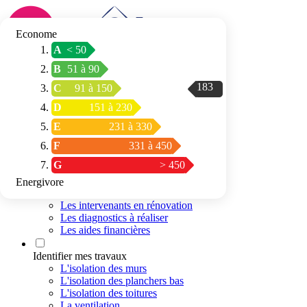
Econome
A
< 50
Connexion / Inscription
B
51 à 90
Trouver mon
183
C
91 à 150
espace conseil
D
151 à 230
E
231 à 330
F
331 à 450
G
> 450
Energivore
Préparer mon projet
Les intervenants en rénovation
Les diagnostics à réaliser
Les aides financières
Identifier mes travaux
L'isolation des murs
L'isolation des planchers bas
L'isolation des toitures
La ventilation