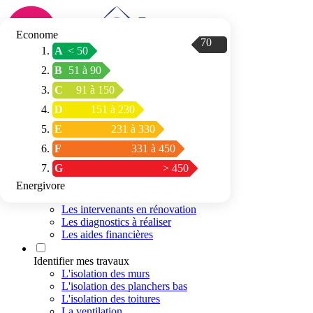
Econome
70
A
< 50
Connexion / Inscription
B
51 à 90
Trouver mon
C
91 à 150
espace conseil
D
151 à 230
E
231 à 330
F
331 à 450
G
> 450
Energivore
Préparer mon projet
Les intervenants en rénovation
Les diagnostics à réaliser
Les aides financières
Identifier mes travaux
L'isolation des murs
L'isolation des planchers bas
L'isolation des toitures
La ventilation