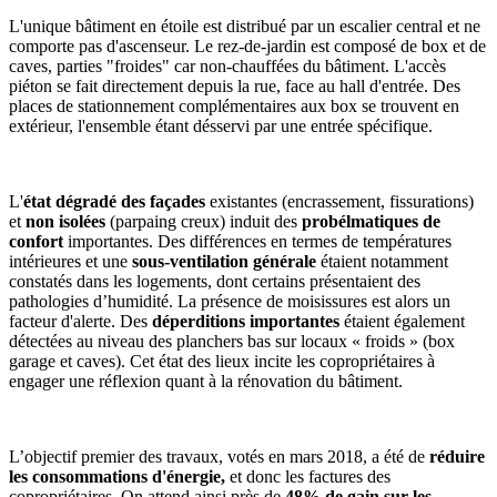
L'unique bâtiment en étoile est distribué par un escalier central et ne
comporte pas d'ascenseur. Le rez-de-jardin est composé de box et de
caves, parties "froides" car non-chauffées du bâtiment. L'accès
piéton se fait directement depuis la rue, face au hall d'entrée. Des
places de stationnement complémentaires aux box se trouvent en
extérieur, l'ensemble étant désservi par une entrée spécifique.
L'
état dégradé des façades
existantes (encrassement, fissurations)
et
non isolées
(parpaing creux) induit des
probélmatiques de
confort
importantes. Des différences en termes de températures
intérieures et une
sous-ventilation générale
étaient notamment
constatés dans les logements, dont certains présentaient des
pathologies d’humidité. La présence de moisissures est alors un
facteur d'alerte. Des
déperditions importantes
étaient également
détectées au niveau des planchers bas sur locaux « froids » (box
garage et caves). Cet état des lieux incite les copropriétaires à
engager une réflexion quant à la rénovation du bâtiment.
L’objectif premier des travaux, votés en mars 2018, a été de
réduire
les consommations d'énergie,
et donc les factures des
copropriétaires. On attend ainsi près de
48% de gain sur les