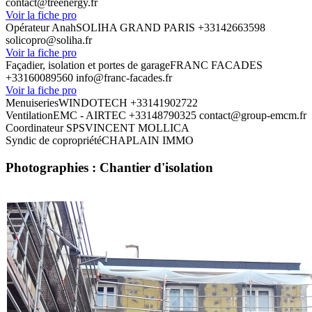
contact@treenergy.fr
Voir la fiche pro
Opérateur Anah
SOLIHA GRAND PARIS
+33142663598
solicopro@soliha.fr
Voir la fiche pro
Façadier, isolation et portes de garage
FRANC FACADES
+33160089560
info@franc-facades.fr
Voir la fiche pro
Menuiseries
WINDOTECH
+33141902722
Ventilation
EMC - AIRTEC
+33148790325
contact@group-emcm.fr
Coordinateur SPS
VINCENT MOLLICA
Syndic de copropriété
CHAPLAIN IMMO
Photographies : Chantier d'isolation