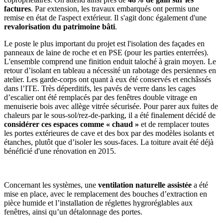
factures
. Par extension, les travaux embarqués ont permis une
remise en état de l'aspect extérieur. Il s'agit donc également d'une
revalorisation du patrimoine bâti
.
Le poste le plus important du projet est l'isolation des façades en
panneaux de laine de roche et en PSE (pour les parties enterrées).
L'ensemble comprend une finition enduit taloché à grain moyen. Le
retour d’isolant en tableau a nécessité un rabotage des persiennes en
atelier. Les garde-corps ont quant à eux été conservés et enchâssés
dans l’ITE. Très déperditifs, les pavés de verre dans les cages
d’escalier ont été remplacés par des fenêtres double vitrage en
menuiserie bois avec allège vitrée sécurisée. Pour parer aux fuites de
chaleurs par le sous-sol/rez-de-parking, il a été finalement décidé de
considérer ces espaces comme « chaud »
et de remplacer toutes
les portes extérieures de cave et des box par des modèles isolants et
étanches, plutôt que d’isoler les sous-faces. La toiture avait été déjà
bénéficié d'une rénovation en 2015.
Concernant les systèmes, une
ventilation naturelle assistée
a été
mise en place, avec le remplacement des bouches d’extraction en
pièce humide et l’installation de réglettes hygroréglables aux
fenêtres, ainsi qu’un détalonnage des portes.