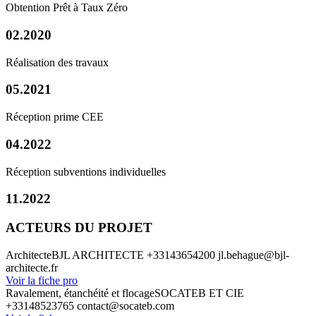
Obtention Prêt à Taux Zéro
02.2020
Réalisation des travaux
05.2021
Réception prime CEE
04.2022
Réception subventions individuelles
11.2022
ACTEURS DU PROJET
Architecte
BJL ARCHITECTE
+33143654200
jl.behague@bjl-
architecte.fr
Voir la fiche pro
Ravalement, étanchéité et flocage
SOCATEB ET CIE
+33148523765
contact@socateb.com