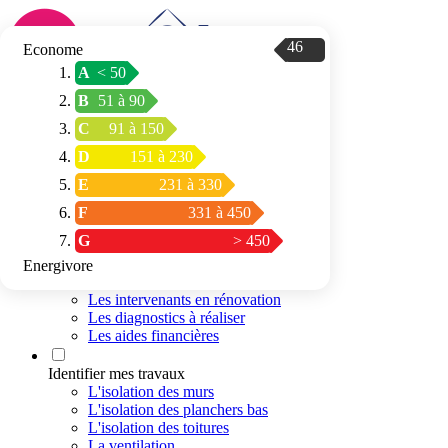
46
Econome
A
< 50
Connexion / Inscription
B
51 à 90
Trouver mon
C
91 à 150
espace conseil
D
151 à 230
E
231 à 330
F
331 à 450
G
> 450
Energivore
Préparer mon projet
Les intervenants en rénovation
Les diagnostics à réaliser
Les aides financières
Identifier mes travaux
L'isolation des murs
L'isolation des planchers bas
L'isolation des toitures
La ventilation