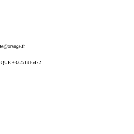
cte@orange.fr
IQUE
+33251416472