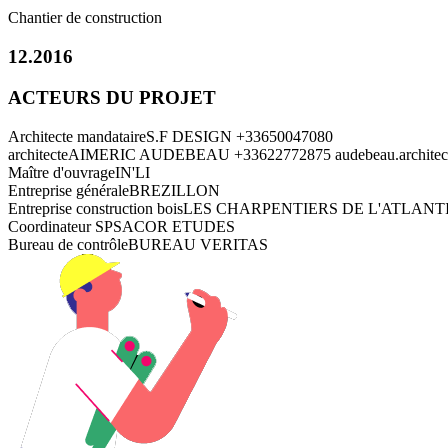
Chantier de construction
12.2016
ACTEURS DU PROJET
Architecte mandataire
S.F DESIGN
+33650047080
architecte
AIMERIC AUDEBEAU
+33622772875
audebeau.archite
Maître d'ouvrage
IN'LI
Entreprise générale
BREZILLON
Entreprise construction bois
LES CHARPENTIERS DE L'ATLANT
Coordinateur SPS
ACOR ETUDES
Bureau de contrôle
BUREAU VERITAS