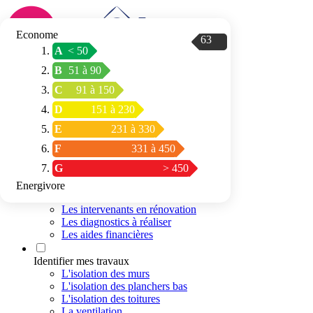
Econome
63
A
< 50
Connexion / Inscription
B
51 à 90
Trouver mon
C
91 à 150
espace conseil
D
151 à 230
E
231 à 330
F
331 à 450
G
> 450
Energivore
Préparer mon projet
Les intervenants en rénovation
Les diagnostics à réaliser
Les aides financières
Identifier mes travaux
L'isolation des murs
L'isolation des planchers bas
L'isolation des toitures
La ventilation