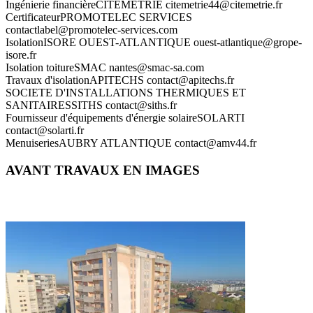
Ingénierie financière
CITEMETRIE
citemetrie44@citemetrie.fr
Certificateur
PROMOTELEC SERVICES
contactlabel@promotelec-services.com
Isolation
ISORE OUEST-ATLANTIQUE
ouest-atlantique@grope-
isore.fr
Isolation toiture
SMAC
nantes@smac-sa.com
Travaux d'isolation
APITECHS
contact@apitechs.fr
SOCIETE D'INSTALLATIONS THERMIQUES ET
SANITAIRES
SITHS
contact@siths.fr
Fournisseur d'équipements d'énergie solaire
SOLARTI
contact@solarti.fr
Menuiseries
AUBRY ATLANTIQUE
contact@amv44.fr
AVANT TRAVAUX EN IMAGES