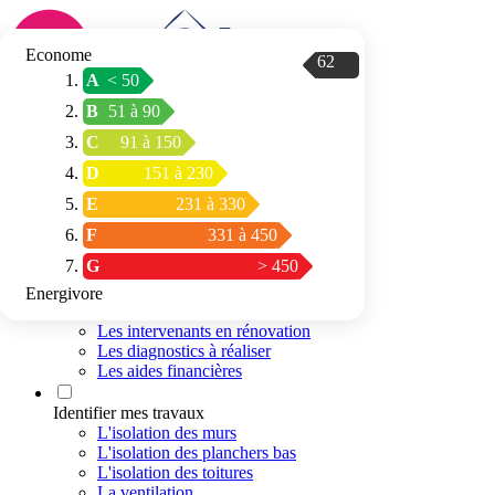
Econome
62
A
< 50
Connexion / Inscription
B
51 à 90
Trouver mon
C
91 à 150
espace conseil
D
151 à 230
E
231 à 330
F
331 à 450
G
> 450
Energivore
Préparer mon projet
Les intervenants en rénovation
Les diagnostics à réaliser
Les aides financières
Identifier mes travaux
L'isolation des murs
L'isolation des planchers bas
L'isolation des toitures
La ventilation