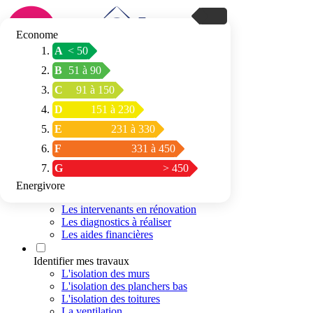
Econome
A
< 50
Connexion / Inscription
B
51 à 90
Trouver mon
C
91 à 150
espace conseil
D
151 à 230
E
231 à 330
F
331 à 450
G
> 450
Energivore
Préparer mon projet
Les intervenants en rénovation
Les diagnostics à réaliser
Les aides financières
Identifier mes travaux
L'isolation des murs
L'isolation des planchers bas
L'isolation des toitures
La ventilation