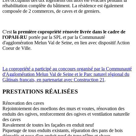
Les occupants des dix logements ont alors été évacués pendant la
réhabilitation complète du bâtiment. La résidence est également
composée de 2 commerces, de caves et de greniers.
C'est
la première copropriété rénovée livrée dans le cadre de
l'OPAH-RU
portée par la SPL et par la Communauté
d'agglomération Melun Val de Seine, en lien avec dispositif Action
Coeur de Ville.
La copropriété a participé au concours organisé par la Communauté
d'Agglomération Melun Val de Seine et le Parc naturel régional du
Gâtinais français, en partenariat avec Construction 21
.
PRESTATIONS RÉALISÉES
Rénovation des caves
Rejointoiement des moellons des murs et voutes, rénovation des
enduits des ogives, renforcement des ogives et ventilation naturelle
des caves
Ravalement de toutes les façades en enduit neuf
Piquetage de tous enduits existants, réparation des pans de bois
dégradés et pose d'un enduit neuf de type plâtre et chaux