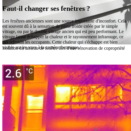
Faut-il changer ses fenêtres ?
Les fenêtres anciennes sont une source importante d'inconfort. Cela
est souvent dû à la sensation de paroi froide créée par le simple
vitrage, ou par le double vitrage ancien qui est peu performant. Le
vitrage laisse échapper la chaleur et le rayonnement infrarouge, ce
qui refroidit les occupants. Cette chaleur qui s'échappe est bien
visible sur les vues à la caméra thermique.
Isolation du tableau de fenêtre lors d'une rénovation de copropriété