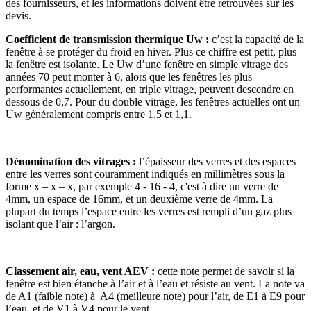
des fournisseurs, et les informations doivent être retrouvées sur les
devis.
Coefficient de transmission thermique Uw :
c’est la capacité de la
fenêtre à se protéger du froid en hiver. Plus ce chiffre est petit, plus
la fenêtre est isolante. Le Uw d’une fenêtre en simple vitrage des
années 70 peut monter à 6, alors que les fenêtres les plus
performantes actuellement, en triple vitrage, peuvent descendre en
dessous de 0,7. Pour du double vitrage, les fenêtres actuelles ont un
Uw généralement compris entre 1,5 et 1,1.
Dénomination des vitrages :
l’épaisseur des verres et des espaces
entre les verres sont couramment indiqués en millimètres sous la
forme x – x – x, par exemple 4 - 16 - 4, c'est à dire un verre de
4mm, un espace de 16mm, et un deuxième verre de 4mm. La
plupart du temps l’espace entre les verres est rempli d’un gaz plus
isolant que l’air : l’argon.
Classement air, eau, vent AEV :
cette note permet de savoir si la
fenêtre est bien étanche à l’air et à l’eau et résiste au vent. La note va
de A1 (faible note) à A4 (meilleure note) pour l’air, de E1 à E9 pour
l’eau, et de V1 à V4 pour le vent.