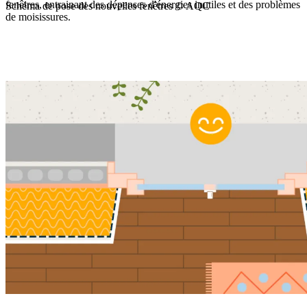
fenêtres, entrainant des dépenses d'énergies inutiles et des problèmes
Schéma de pose des nouvelles fenêtres © AQC
de moisissures.