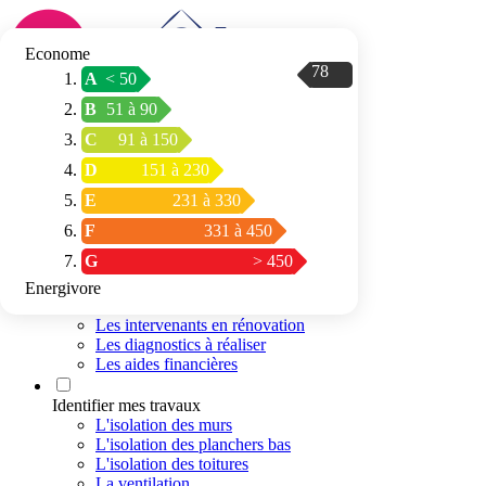
Econome
78
A
< 50
Connexion / Inscription
B
51 à 90
Trouver mon
C
91 à 150
espace conseil
D
151 à 230
E
231 à 330
F
331 à 450
G
> 450
Energivore
Préparer mon projet
Les intervenants en rénovation
Les diagnostics à réaliser
Les aides financières
Identifier mes travaux
L'isolation des murs
L'isolation des planchers bas
L'isolation des toitures
La ventilation