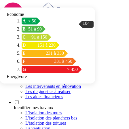
Econome
A
< 50
104
Connexion / Inscription
B
51 à 90
Trouver mon
C
91 à 150
espace conseil
D
151 à 230
E
231 à 330
F
331 à 450
G
> 450
Energivore
Préparer mon projet
Les intervenants en rénovation
Les diagnostics à réaliser
Les aides financières
Identifier mes travaux
L'isolation des murs
L'isolation des planchers bas
L'isolation des toitures
La ventilation