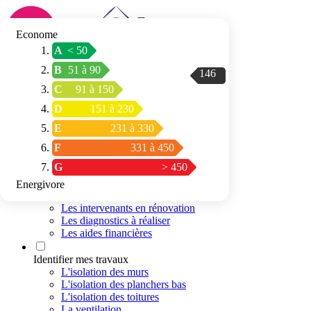
Econome
A
< 50
Connexion / Inscription
B
51 à 90
146
Trouver mon
C
91 à 150
espace conseil
D
151 à 230
E
231 à 330
F
331 à 450
G
> 450
Energivore
Préparer mon projet
Les intervenants en rénovation
Les diagnostics à réaliser
Les aides financières
Identifier mes travaux
L'isolation des murs
L'isolation des planchers bas
L'isolation des toitures
La ventilation