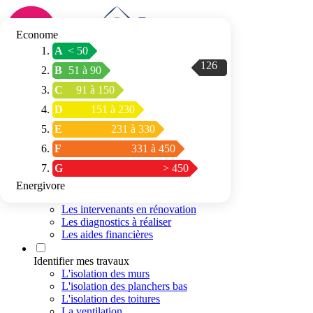
Econome
A
< 50
126
Connexion / Inscription
B
51 à 90
Trouver mon
C
91 à 150
espace conseil
D
151 à 230
E
231 à 330
F
331 à 450
G
> 450
Energivore
Préparer mon projet
Les intervenants en rénovation
Les diagnostics à réaliser
Les aides financières
Identifier mes travaux
L'isolation des murs
L'isolation des planchers bas
L'isolation des toitures
La ventilation