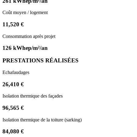
261 kWhep/m²/an
Coût moyen / logement
11,520 €
Consommation après projet
126 kWhep/m²/an
PRESTATIONS RÉALISÉES
Echafaudages
26,410 €
Isolation thermique des façades
96,565 €
Isolation thermique de la toiture (sarking)
84,080 €