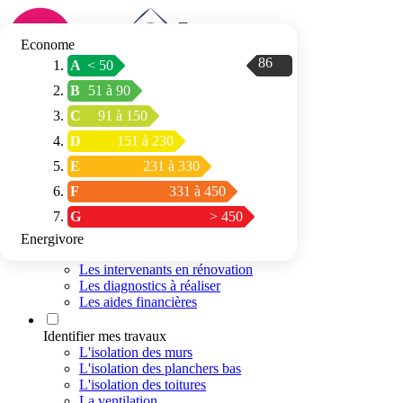
Econome
86
A
< 50
Connexion / Inscription
B
51 à 90
Trouver mon
C
91 à 150
espace conseil
D
151 à 230
E
231 à 330
F
331 à 450
G
> 450
Energivore
Préparer mon projet
Les intervenants en rénovation
Les diagnostics à réaliser
Les aides financières
Identifier mes travaux
L'isolation des murs
L'isolation des planchers bas
L'isolation des toitures
La ventilation