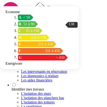
Econome
A
< 50
Connexion / Inscription
138
B
51 à 90
Trouver mon
C
91 à 150
espace conseil
D
151 à 230
E
231 à 330
F
331 à 450
G
> 450
Energivore
Préparer mon projet
Les intervenants en rénovation
Les diagnostics à réaliser
Les aides financières
Identifier mes travaux
L'isolation des murs
L'isolation des planchers bas
L'isolation des toitures
La ventilation