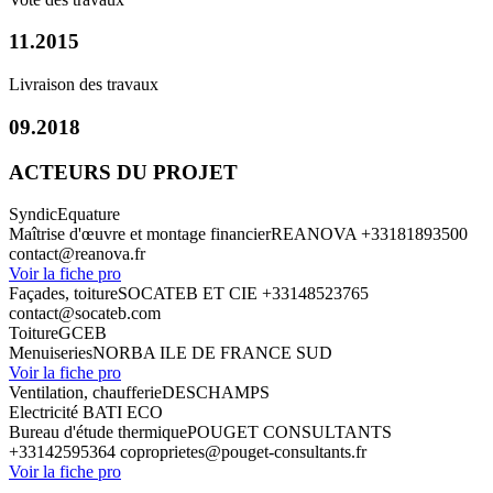
11.2015
Livraison des travaux
09.2018
ACTEURS DU PROJET
Syndic
Equature
Maîtrise d'œuvre et montage financier
REANOVA
+33181893500
contact@reanova.fr
Voir la fiche pro
Façades, toiture
SOCATEB ET CIE
+33148523765
contact@socateb.com
Toiture
GCEB
Menuiseries
NORBA ILE DE FRANCE SUD
Voir la fiche pro
Ventilation, chaufferie
DESCHAMPS
Electricité
BATI ECO
Bureau d'étude thermique
POUGET CONSULTANTS
+33142595364
coproprietes@pouget-consultants.fr
Voir la fiche pro