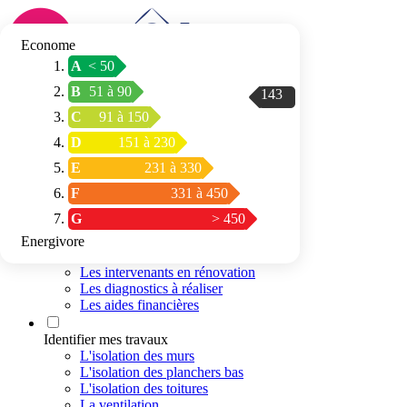
Econome
A
< 50
Connexion / Inscription
B
51 à 90
143
Trouver mon
C
91 à 150
espace conseil
D
151 à 230
E
231 à 330
F
331 à 450
G
> 450
Energivore
Préparer mon projet
Les intervenants en rénovation
Les diagnostics à réaliser
Les aides financières
Identifier mes travaux
L'isolation des murs
L'isolation des planchers bas
L'isolation des toitures
La ventilation