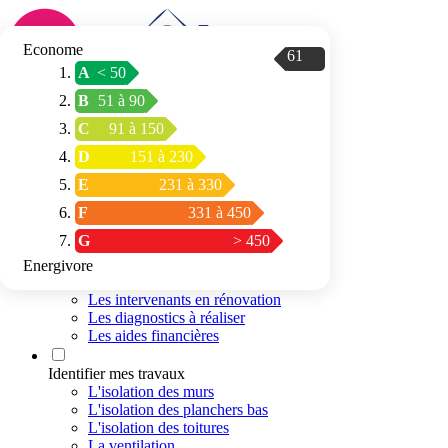
Econome
61
A
< 50
Connexion / Inscription
B
51 à 90
Trouver mon
C
91 à 150
espace conseil
D
151 à 230
E
231 à 330
F
331 à 450
G
> 450
Energivore
Préparer mon projet
Les intervenants en rénovation
Les diagnostics à réaliser
Les aides financières
Identifier mes travaux
L'isolation des murs
L'isolation des planchers bas
L'isolation des toitures
La ventilation