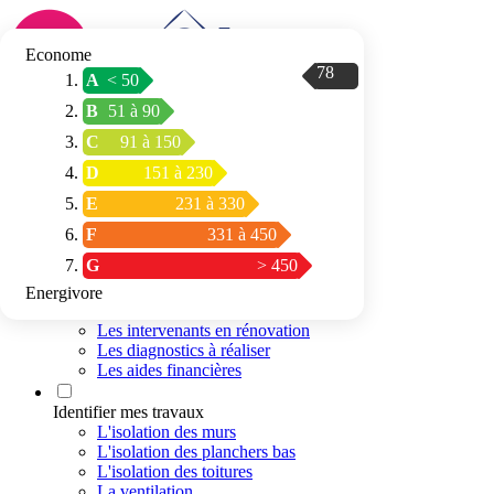
Econome
78
A
< 50
Connexion / Inscription
B
51 à 90
Trouver mon
C
91 à 150
espace conseil
D
151 à 230
E
231 à 330
F
331 à 450
G
> 450
Energivore
Préparer mon projet
Les intervenants en rénovation
Les diagnostics à réaliser
Les aides financières
Identifier mes travaux
L'isolation des murs
L'isolation des planchers bas
L'isolation des toitures
La ventilation