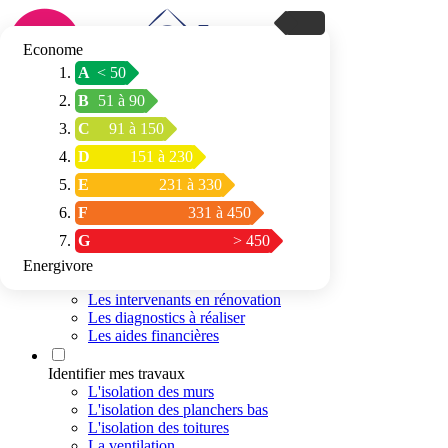
Econome
A
< 50
Connexion / Inscription
B
51 à 90
Trouver mon
C
91 à 150
espace conseil
D
151 à 230
E
231 à 330
F
331 à 450
G
> 450
Energivore
Préparer mon projet
Les intervenants en rénovation
Les diagnostics à réaliser
Les aides financières
Identifier mes travaux
L'isolation des murs
L'isolation des planchers bas
L'isolation des toitures
La ventilation