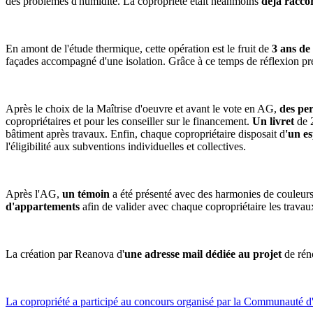
des problèmes d'humidité. La copropriété était néanmoins
déjà racco
En amont de l'étude thermique, cette opération est le fruit de
3 ans de
façades accompagné d'une isolation. Grâce à ce temps de réflexion préala
Après le choix de la Maîtrise d'oeuvre et avant le vote en AG,
des pe
copropriétaires et pour les conseiller sur le financement.
Un livret
de 
bâtiment après travaux. Enfin, chaque copropriétaire disposait d
'un es
l'éligibilité aux subventions individuelles et collectives.
Après l'AG,
un témoin
a été présenté avec des harmonies de couleurs 
d'appartements
afin de valider avec chaque copropriétaire les travaux p
La création par Reanova d'
une adresse mail dédiée au projet
de rén
La copropriété a participé au concours organisé par la Communauté d'