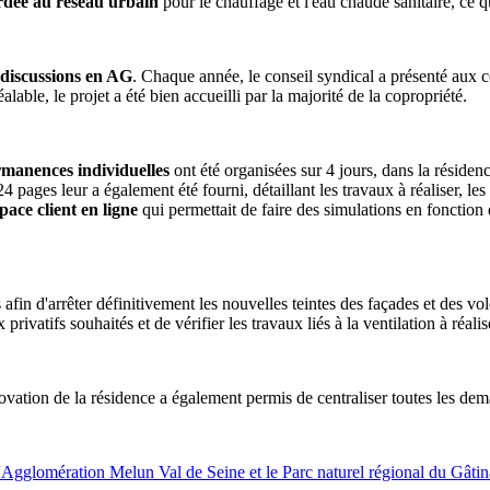
rdée au réseau urbain
pour le chauffage et l'eau chaude sanitaire, ce 
 discussions en AG
. Chaque année, le conseil syndical a présenté aux co
ble, le projet a été bien accueilli par la majorité de la copropriété.
rmanences individuelles
ont été organisées sur 4 jours, dans la réside
24 pages leur a également été fourni, détaillant les travaux à réaliser, le
pace client en ligne
qui permettait de faire des simulations en fonction 
afin d'arrêter définitivement les nouvelles teintes des façades et des 
rivatifs souhaités et de vérifier les travaux liés à la ventilation à réali
ovation de la résidence a également permis de centraliser toutes les dem
Agglomération Melun Val de Seine et le Parc naturel régional du Gâtinai