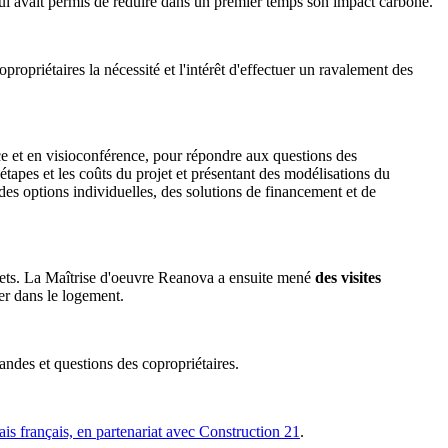
qui avait permis de réduire dans un premier temps son impact carbone.
propriétaires la nécessité et l'intérêt d'effectuer un ravalement des
nce et en visioconférence, pour répondre aux questions des
s étapes et les coûts du projet et présentant des modélisations du
des options individuelles, des solutions de financement et de
volets. La Maîtrise d'oeuvre Reanova a ensuite mené
des visites
ser dans le logement.
andes et questions des copropriétaires.
s français, en partenariat avec Construction 21
.