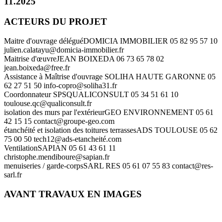
11.2025
ACTEURS DU PROJET
Maitre d'ouvrage délégué
DOMICIA IMMOBILIER
05 82 95 57 10
julien.calatayu@domicia-immobilier.fr
Maitrise d'œuvre
JEAN BOIXEDA
06 73 65 78 02
jean.boixeda@free.fr
Assistance à Maîtrise d'ouvrage
SOLIHA HAUTE GARONNE
05
62 27 51 50
info-copro@soliha31.fr
Coordonnateur SPS
QUALICONSULT
05 34 51 61 10
toulouse.qc@qualiconsult.fr
isolation des murs par l'extérieur
GEO ENVIRONNEMENT
05 61
42 15 15
contact@groupe-geo.com
étanchéité et isolation des toitures terrasses
ADS TOULOUSE
05 62
75 00 50
tech12@ads-etancheité.com
Ventilation
SAPIAN
05 61 43 61 11
christophe.mendiboure@sapian.fr
menuiseries / garde-corps
SARL RES
05 61 07 55 83
contact@res-
sarl.fr
AVANT TRAVAUX EN IMAGES