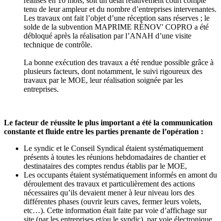
réalisés en 10 mois, soit un délai relativement court compte
tenu de leur ampleur et du nombre d’entreprises intervenantes.
Les travaux ont fait l’objet d’une réception sans réserves ; le
solde de la subvention MAPRIME RÉNOV' COPRO a été
débloqué après la réalisation par l’ANAH d’une visite
technique de contrôle.
La bonne exécution des travaux a été rendue possible grâce à
plusieurs facteurs, dont notamment, le suivi rigoureux des
travaux par le MOE, leur réalisation soignée par les
entreprises.
Le facteur de réussite le plus important a été la communication
constante et fluide entre les parties prenante de l’opération :
Le syndic et le Conseil Syndical étaient systématiquement
présents à toutes les réunions hebdomadaires de chantier et
destinataires des comptes rendus établis par le MOE,
Les occupants étaient systématiquement informés en amont du
déroulement des travaux et particulièrement des actions
nécessaires qu’ils devaient mener à leur niveau lors des
différentes phases (ouvrir leurs caves, fermer leurs volets,
etc…). Cette information était faite par voie d’affichage sur
site (par les entreprises et/ou le syndic), par voie électronique