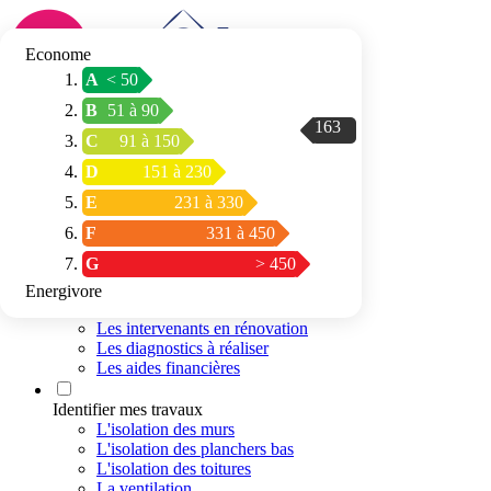
Econome
A
< 50
Connexion / Inscription
B
51 à 90
Trouver mon
163
C
91 à 150
espace conseil
D
151 à 230
E
231 à 330
F
331 à 450
G
> 450
Energivore
Préparer mon projet
Les intervenants en rénovation
Les diagnostics à réaliser
Les aides financières
Identifier mes travaux
L'isolation des murs
L'isolation des planchers bas
L'isolation des toitures
La ventilation