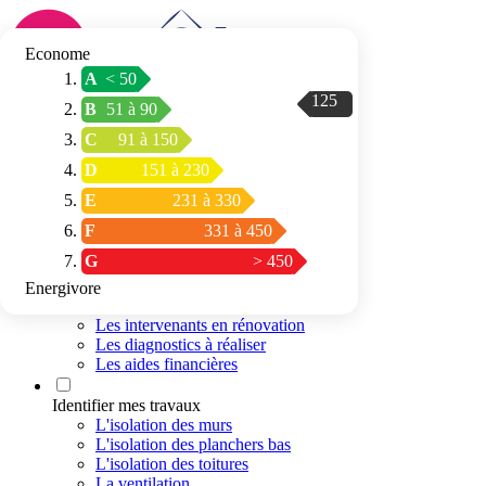
Econome
A
< 50
125
Connexion / Inscription
B
51 à 90
Trouver mon
C
91 à 150
espace conseil
D
151 à 230
E
231 à 330
F
331 à 450
G
> 450
Energivore
Préparer mon projet
Les intervenants en rénovation
Les diagnostics à réaliser
Les aides financières
Identifier mes travaux
L'isolation des murs
L'isolation des planchers bas
L'isolation des toitures
La ventilation