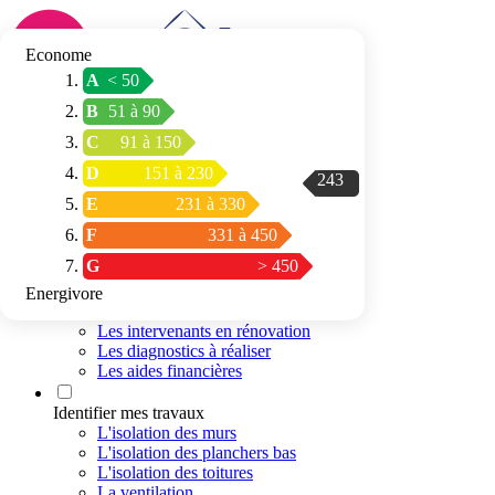
Econome
A
< 50
Connexion / Inscription
B
51 à 90
Trouver mon
C
91 à 150
espace conseil
D
151 à 230
243
E
231 à 330
F
331 à 450
G
> 450
Energivore
Préparer mon projet
Les intervenants en rénovation
Les diagnostics à réaliser
Les aides financières
Identifier mes travaux
L'isolation des murs
L'isolation des planchers bas
L'isolation des toitures
La ventilation