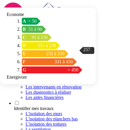
Econome
A
< 50
Connexion / Inscription
B
51 à 90
Trouver mon
C
91 à 150
espace conseil
D
151 à 230
257
E
231 à 330
F
331 à 450
G
> 450
Energivore
Préparer mon projet
Les intervenants en rénovation
Les diagnostics à réaliser
Les aides financières
Identifier mes travaux
L'isolation des murs
L'isolation des planchers bas
L'isolation des toitures
La ventilation