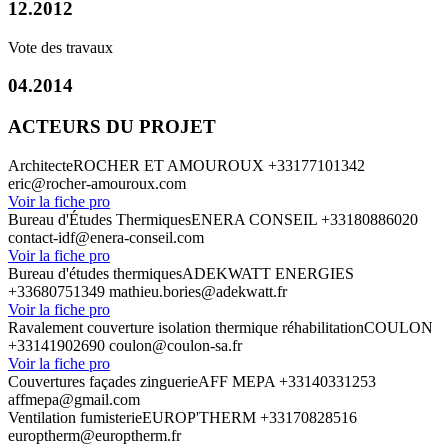
12.2012
Vote des travaux
04.2014
ACTEURS DU PROJET
Architecte
ROCHER ET AMOUROUX
+33177101342
eric@rocher-amouroux.com
Voir la fiche pro
Bureau d'Études Thermiques
ENERA CONSEIL
+33180886020
contact-idf@enera-conseil.com
Voir la fiche pro
Bureau d'études thermiques
ADEKWATT ENERGIES
+33680751349
mathieu.bories@adekwatt.fr
Voir la fiche pro
Ravalement couverture isolation thermique réhabilitation
COULON
+33141902690
coulon@coulon-sa.fr
Voir la fiche pro
Couvertures façades zinguerie
AFF MEPA
+33140331253
affmepa@gmail.com
Ventilation fumisterie
EUROP'THERM
+33170828516
europtherm@europtherm.fr