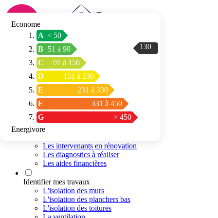
Econome
A
< 50
Connexion / Inscription
130
B
51 à 90
Trouver mon
C
91 à 150
espace conseil
D
151 à 230
E
231 à 330
F
331 à 450
G
> 450
Energivore
Préparer mon projet
Les intervenants en rénovation
Les diagnostics à réaliser
Les aides financières
Identifier mes travaux
L'isolation des murs
L'isolation des planchers bas
L'isolation des toitures
La ventilation