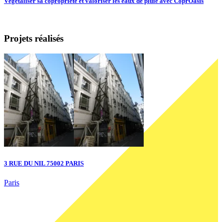
Végétaliser sa copropriété et valoriser les eaux de pluie avec CoprOasis
U
Projets réalisés
3 RUE DU NIL 75002 PARIS
Paris
3