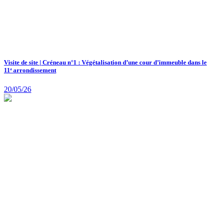
Visite de site | Créneau n°1 : Végétalisation d’une cour d’immeuble dans le
11ᵉ arrondissement
20/05/26