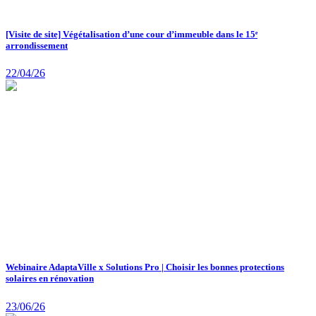
[Visite de site] Végétalisation d’une cour d’immeuble dans le 15ᵉ
arrondissement
22/04/26
Webinaire AdaptaVille x Solutions Pro | Choisir les bonnes protections
solaires en rénovation
23/06/26