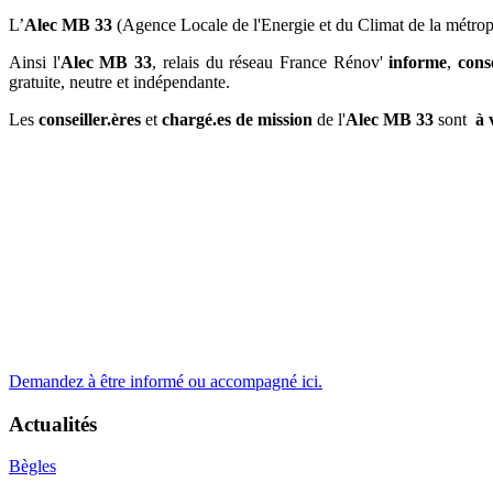
L’
Alec MB 33
(Agence Locale de l'Energie et du Climat de la métrop
Ainsi l'
Alec MB 33
, relais du réseau France Rénov'
informe
,
conse
gratuite, neutre et indépendante.
Les
conseiller.ères
et
chargé.es de mission
de l'
Alec MB 33
sont
à v
Demandez à être informé ou accompagné ici.
Actualités
Bègles