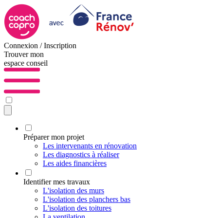
Connexion / Inscription
Trouver mon
espace conseil
Préparer mon projet
Les intervenants en rénovation
Les diagnostics à réaliser
Les aides financières
Identifier mes travaux
L'isolation des murs
L'isolation des planchers bas
L'isolation des toitures
La ventilation