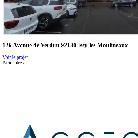
126 Avenue de Verdun 92130 Issy-les-Moulineaux
Voir le projet
Partenaires