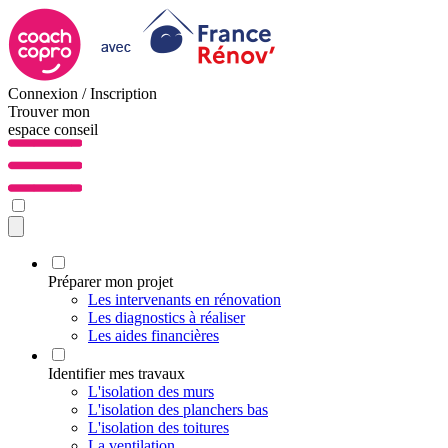
Connexion / Inscription
Trouver mon
espace conseil
Préparer mon projet
Les intervenants en rénovation
Les diagnostics à réaliser
Les aides financières
Identifier mes travaux
L'isolation des murs
L'isolation des planchers bas
L'isolation des toitures
La ventilation