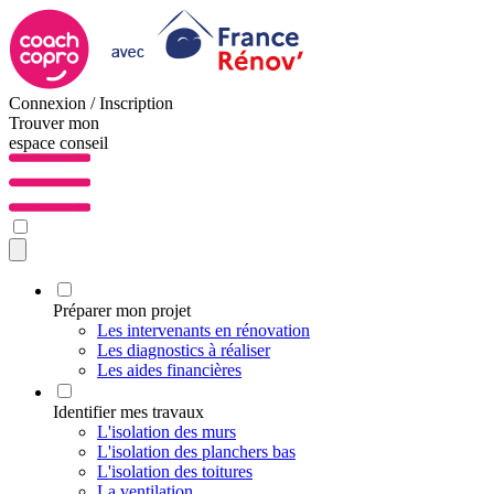
Connexion / Inscription
Trouver mon
espace conseil
Préparer mon projet
Les intervenants en rénovation
Les diagnostics à réaliser
Les aides financières
Identifier mes travaux
L'isolation des murs
L'isolation des planchers bas
L'isolation des toitures
La ventilation