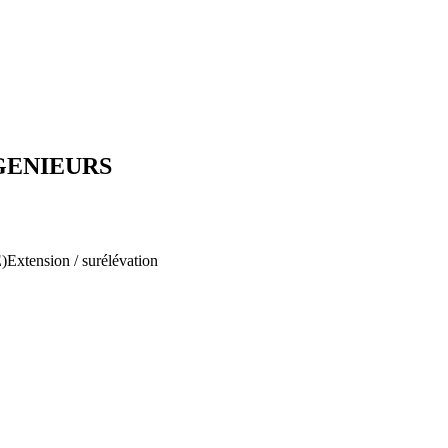
GENIEURS
E)
Extension / surélévation