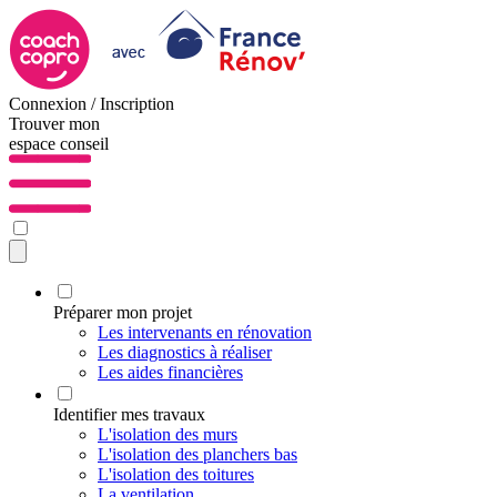
Connexion / Inscription
Trouver mon
espace conseil
Préparer mon projet
Les intervenants en rénovation
Les diagnostics à réaliser
Les aides financières
Identifier mes travaux
L'isolation des murs
L'isolation des planchers bas
L'isolation des toitures
La ventilation