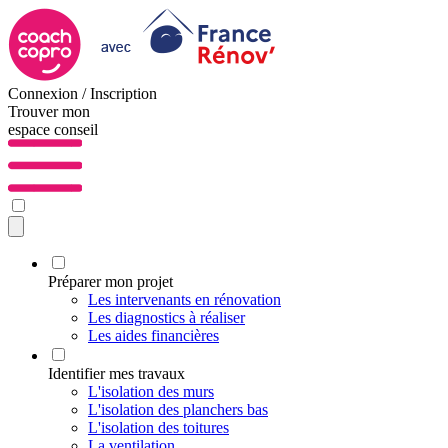
Connexion / Inscription
Trouver mon
espace conseil
Préparer mon projet
Les intervenants en rénovation
Les diagnostics à réaliser
Les aides financières
Identifier mes travaux
L'isolation des murs
L'isolation des planchers bas
L'isolation des toitures
La ventilation