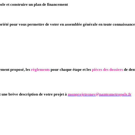
opole et construire un plan de financement
riété pour vous permettre de voter en assemblée générale en toute connaissance d
nement proposé, les
règlements
pour chaque étape et les
pièces des dossiers
de dem
 une brève description de votre projet à
monprojetrenov@nantesmetropole.fr