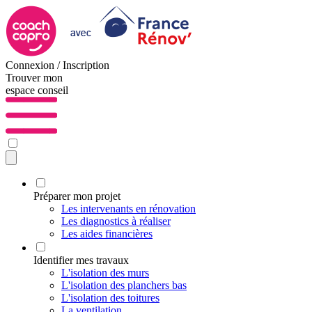
Connexion / Inscription
Trouver mon
espace conseil
Préparer mon projet
Les intervenants en rénovation
Les diagnostics à réaliser
Les aides financières
Identifier mes travaux
L'isolation des murs
L'isolation des planchers bas
L'isolation des toitures
La ventilation